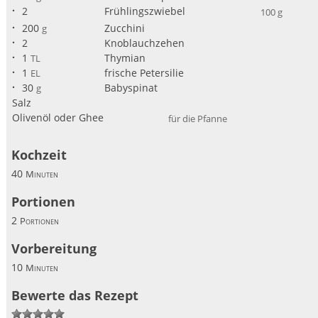
2
Frühlingszwiebel
100 g
200
Zucchini
g
2
Knoblauchzehen
1
Thymian
TL
1
frische Petersilie
EL
30
Babyspinat
g
Salz
Olivenöl oder Ghee
für die Pfanne
Kochzeit
40
Minuten
Portionen
2
Portionen
Vorbereitung
10
Minuten
Bewerte das Rezept
1
2
3
4
5