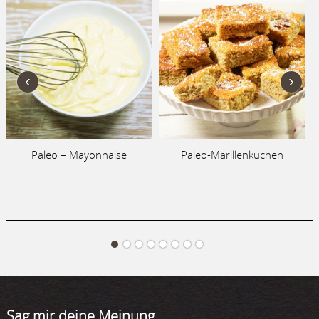
‹
›
Paleo – Mayonnaise
Paleo-Marillenkuchen
P
Sag mir deine Meinung