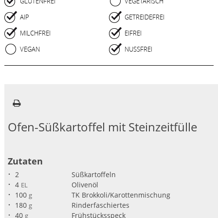
GLUTENFREI
VEGETARISCH
AIP
GETREIDEFREI
MILCHFREI
EIFREI
VEGAN
NUSSFREI
Ofen-Süßkartoffel mit Steinzeitfülle
Zutaten
2
Süßkartoffeln
4
Olivenöl
EL
100
TK Brokkoli/Karottenmischung
g
180
Rinderfaschiertes
g
40
Frühstücksspeck
g