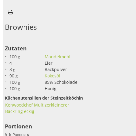
Brownies
Zutaten
100
Mandelmehl
g
4
Eier
8
Backpulver
g
90
Kokosöl
g
100
85% Schokolade
g
100
Honig
g
Küchenutensilien der Steinzeitköchin
Kenwoodchef Multizerkleinerer
Backring eckig
Portionen
5-6
Portionen