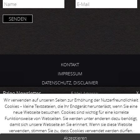
KONTAKT
IMPRESSUM
DATENSCHUTZ, DISCLAIMER
PRESSE & PARTNER
Paleo Newsletter
E-Mail-Adresse:
X
Wir verwenden auf unseren Seiten zur Erhöhung der Nutzerfreundlichkeit
ÜBER MICH
Du möchtest nie wieder eines
Cookies – kleine Textdateien, die Ihr Endgerät herunterlädt, wenn Sie eine
Vorname
NEWSLETTER
meiner Paleo-Rezepte
neue Webseite besuchen. Cookies sind wichtig für eine korrekte
versäumen? Dann melde dich
Funktionsweise von Webseiten. Sie werden unter anderen dazu benötigt,
für meinen Newsletter an!
Nachname
damit sich unsere Webseite an Sie erinnert. Wenn sie diese Website
verwenden, stimmen Sie zu, dass Cookies verwendet werden dürfen.
© 2016
DIE STEINZEITKÖCHIN
Akzeptieren