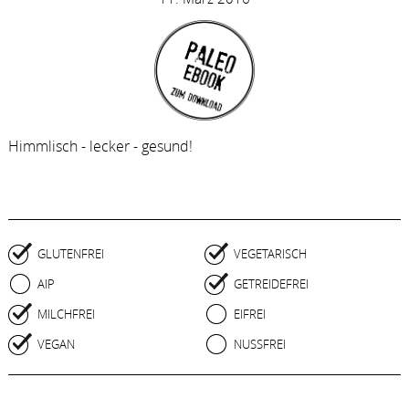
Himmlisch - lecker - gesund!
GLUTENFREI
VEGETARISCH
AIP
GETREIDEFREI
MILCHFREI
EIFREI
VEGAN
NUSSFREI