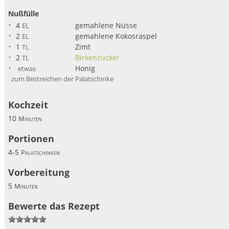
Nußfülle
4
gemahlene Nüsse
EL
2
gemahlene Kokosraspel
EL
1
Zimt
TL
2
Birkenzucker
TL
Honig
etwas
zum Bestreichen der Palatschinke
Kochzeit
10
Minuten
Portionen
4-5
Palatschinken
Vorbereitung
5
Minuten
Bewerte das Rezept
1
2
3
4
5