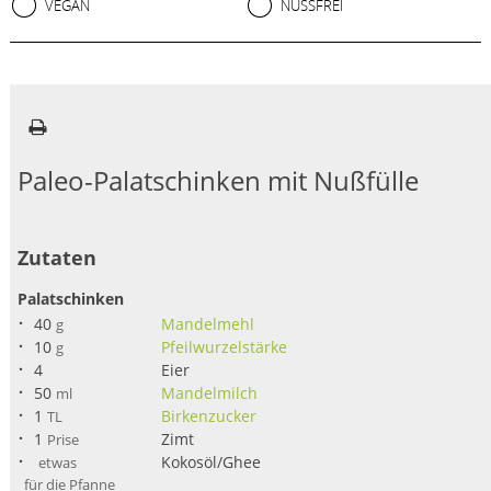
VEGAN
NUSSFREI
Paleo-Palatschinken mit Nußfülle
Zutaten
Palatschinken
40
Mandelmehl
g
10
Pfeilwurzelstärke
g
4
Eier
50
Mandelmilch
ml
1
Birkenzucker
TL
1
Zimt
Prise
Kokosöl/Ghee
etwas
für die Pfanne