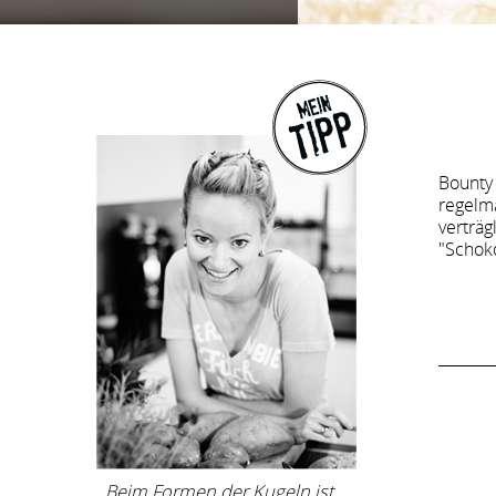
Bounty 
regelm
verträg
"Schok
Beim Formen der Kugeln ist