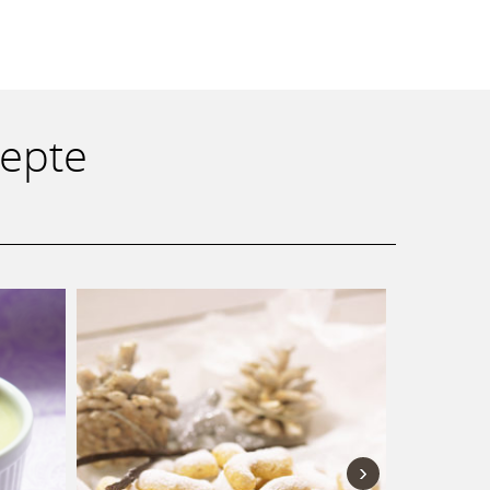
zepte
›