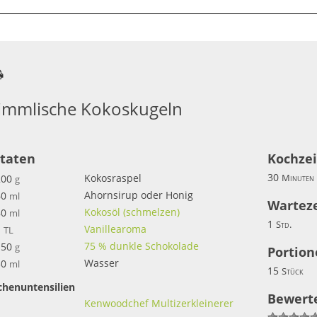
immlische Kokoskugeln
taten
Kochzei
30
Kokosraspel
200
Minuten
g
Ahornsirup oder Honig
60
ml
Warteze
Kokosöl (schmelzen)
80
ml
1
Std.
Vanillearoma
1
TL
75 % dunkle Schokolade
150
g
Portion
Wasser
50
ml
15
Stück
chenuntensilien
Bewerte
Kenwoodchef Multizerkleinerer