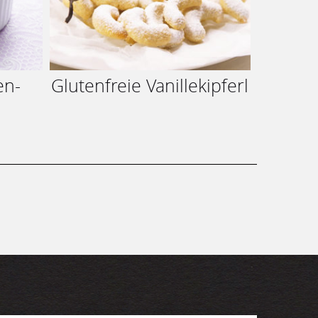
en-
Glutenfreie Vanillekipferl
Kirs
Sc