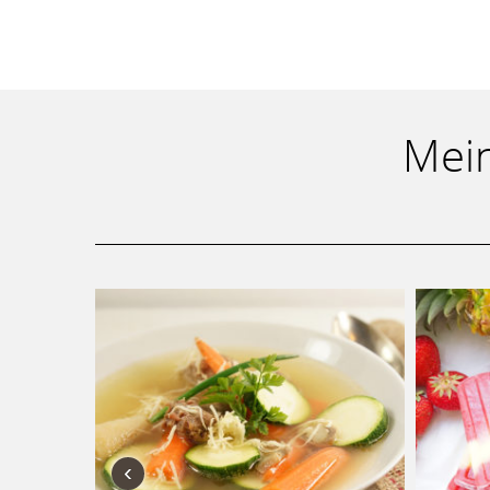
Mein
‹