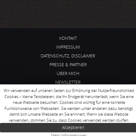
KONTAKT
IMPRESSUM
DATENSCHUTZ, DISCLAIMER
PRESSE & PARTNER
ÜBER MICH
NEWSLETTER
Paleo Newsletter
E-Mail-Adresse:
X
Wir verwenden auf unseren Seiten zur Erhöhung der Nutzerfreundlichkeit
Du möchtest nie wieder eines
Cookies – kleine Textdateien, die Ihr Endgerät herunterlädt, wenn Sie eine
Vorname
meiner Paleo-Rezepte
neue Webseite besuchen. Cookies sind wichtig für eine korrekte
© 2016
DIE STEINZEITKÖCHIN
versäumen? Dann melde dich
Funktionsweise von Webseiten. Sie werden unter anderen dazu benötigt,
für meinen Newsletter an!
Nachname
damit sich unsere Webseite an Sie erinnert. Wenn sie diese Website
verwenden, stimmen Sie zu, dass Cookies verwendet werden dürfen.
Akzeptieren
Mehr Informationen