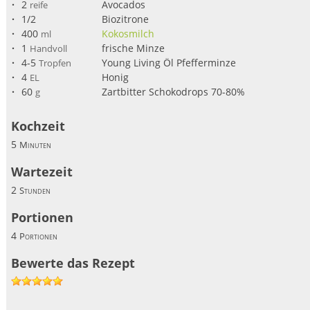
2
Avocados
reife
1/2
Biozitrone
400
Kokosmilch
ml
1
frische Minze
Handvoll
4-5
Young Living Öl Pfefferminze
Tropfen
4
Honig
EL
60
Zartbitter Schokodrops 70-80%
g
Kochzeit
5
Minuten
Wartezeit
2
Stunden
Portionen
4
Portionen
Bewerte das Rezept
1
2
3
4
5