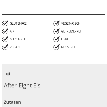
GLUTENFREI
VEGETARISCH
AIP
GETREIDEFREI
MILCHFREI
EIFREI
VEGAN
NUSSFREI
After-Eight Eis
Zutaten